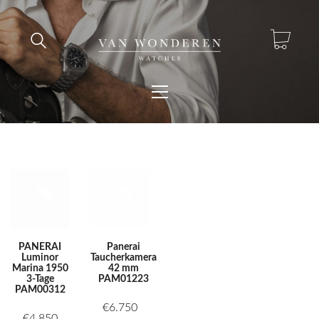
PANERAI
Panerai
Luminor
Taucherkamera
Marina 1950
42 mm
3-Tage
PAM01223
PAM00312
€
6.750
€
4.850