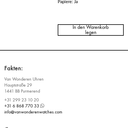
Papiere: Ja
Menge
Panerai
Submersible
In den Warenkorb
42MM
legen
PAM01223
Fakten:
Van Wonderen Uhren
Hauptstraße 29
1441 BB Purmerend
+31 299 23 10 20
+31 6 868 770 33
info@vanwonderenwatches.com