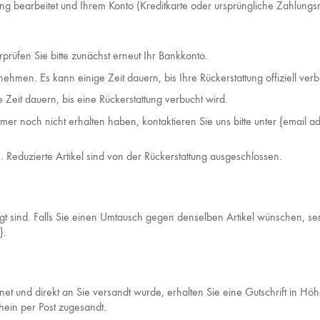
ung bearbeitet und Ihrem Konto (Kreditkarte oder ursprüngliche Zahlun
rprüfen Sie bitte zunächst erneut Ihr Bankkonto.
hmen. Es kann einige Zeit dauern, bis Ihre Rückerstattung offiziell verb
 Zeit dauern, bis eine Rückerstattung verbucht wird.
mmer noch nicht erhalten haben, kontaktieren Sie uns bitte unter {email a
. Reduzierte Artikel sind von der Rückerstattung ausgeschlossen.
igt sind. Falls Sie einen Umtausch gegen denselben Artikel wünschen, se
}.
t und direkt an Sie versandt wurde, erhalten Sie eine Gutschrift in Hö
hein per Post zugesandt.