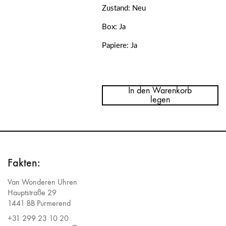
Zustand: Neu
Box: Ja
Papiere: Ja
Menge
Tudor
Black
In den Warenkorb
Bay
legen
Fifty-
Eight
Inter
Edition
79030N
NEW
Fakten:
Van Wonderen Uhren
Hauptstraße 29
1441 BB Purmerend
+31 299 23 10 20