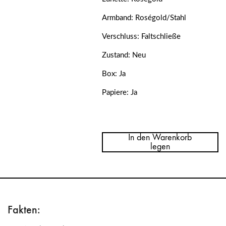
Armband: Roségold/Stahl
Verschluss: Faltschließe
Zustand: Neu
Box: Ja
Papiere: Ja
Menge
Rolex
Yachtmaster
In den Warenkorb
40
legen
Steel/Everose
Gold
Chocolate
Dial
126621
NEW
Fakten: