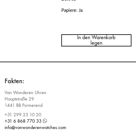
Papiere: Ja
Menge
Rolex
Oyster
In den Warenkorb
Perpetual
legen
41
Black
Dial
124300
Fakten:
Van Wonderen Uhren
Hauptstraße 29
1441 BB Purmerend
+31 299 23 10 20
+31 6 868 770 33
info@vanwonderenwatches.com