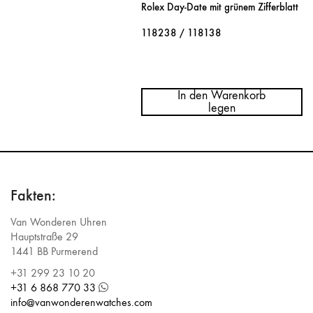
Rolex Day-Date mit grünem Zifferblatt
118238 / 118138
Menge
Rolex
Green
In den Warenkorb
Dial
legen
Day-
Date
118238
/
118138
Fakten:
Van Wonderen Uhren
Hauptstraße 29
1441 BB Purmerend
+31 299 23 10 20
+31 6 868 770 33
info@vanwonderenwatches.com