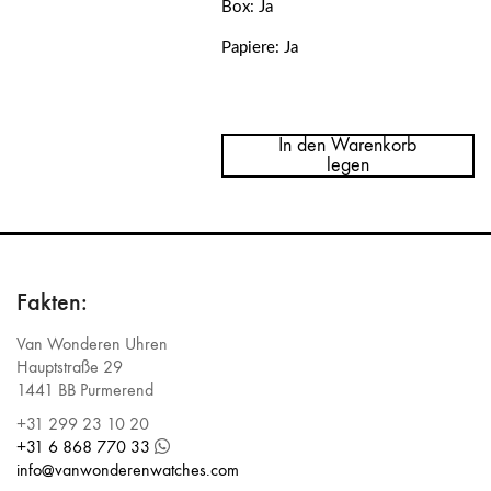
Box: Ja
Papiere: Ja
Menge
Rolex
Explorer
In den Warenkorb
II
legen
Black
Dial
16570
Fakten:
Van Wonderen Uhren
Hauptstraße 29
1441 BB Purmerend
+31 299 23 10 20
+31 6 868 770 33
info@vanwonderenwatches.com