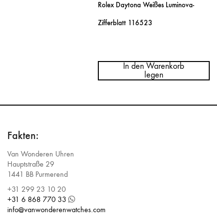
Rolex Daytona Weißes Luminova-
Zifferblatt 116523
Menge
Rolex
Daytona
In den Warenkorb
White
legen
Luminova
Dial
116523
Fakten:
Van Wonderen Uhren
Hauptstraße 29
1441 BB Purmerend
+31 299 23 10 20
+31 6 868 770 33
info@vanwonderenwatches.com