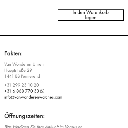
Menge
Rolex
Ballpoint
In den Warenkorb
Pen
legen
Fakten:
Van Wonderen Uhren
Hauptstraße 29
1441 BB Purmerend
+31 299 23 10 20
+31 6 868 770 33
info@vanwonderenwatches.com
Öffnungszeiten:
Bitte kündigen Sie Ihre Ankunft im Voraus an.