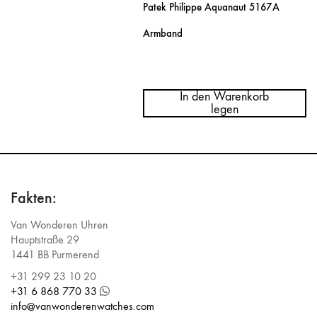
Patek Philippe Aquanaut 5167A
Armband
Menge
Patek
Philippe
In den Warenkorb
Aquanaut
legen
5167A
Bracelet
Fakten:
Van Wonderen Uhren
Hauptstraße 29
1441 BB Purmerend
+31 299 23 10 20
+31 6 868 770 33
info@vanwonderenwatches.com