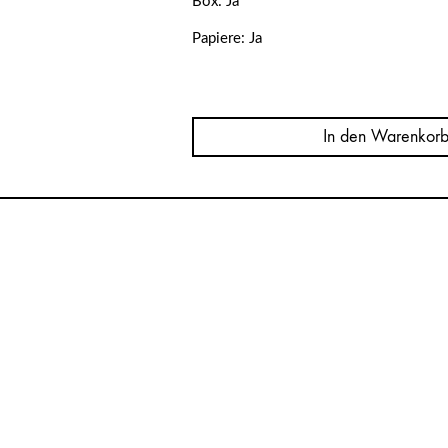
Box: Ja
Papiere: Ja
Menge
Omega
Speedmaster
In den Warenkorb
Racing
32630405001002