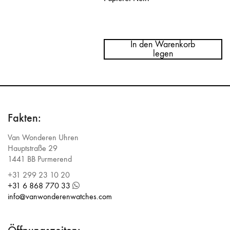
Menge
Hublot
Big
In den Warenkorb
Bang
legen
Unico
Ceramic
Magic
Gold
421.CM.1130.RX
Fakten:
Van Wonderen Uhren
Hauptstraße 29
1441 BB Purmerend
+31 299 23 10 20
+31 6 868 770 33
info@vanwonderenwatches.com