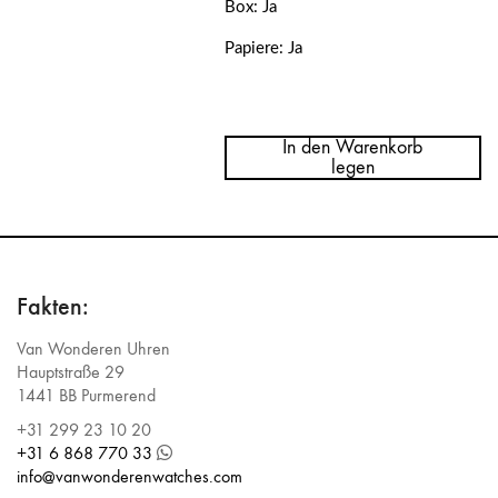
Box: Ja
Papiere: Ja
Menge
Breitling
Navitimer
In den Warenkorb
1
legen
Chronograph
41
A13324
Fakten:
Van Wonderen Uhren
Hauptstraße 29
1441 BB Purmerend
+31 299 23 10 20
+31 6 868 770 33
info@vanwonderenwatches.com