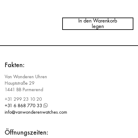
Menge
Breitling
Chronomat
In den Warenkorb
44
legen
AB011012
Fakten:
Van Wonderen Uhren
Hauptstraße 29
1441 BB Purmerend
+31 299 23 10 20
+31 6 868 770 33
info@vanwonderenwatches.com
Öffnungszeiten: