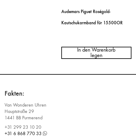
Audemars Piguet Roségold-
Kautschukarmband für 15500OR
Menge
Audemars
Piguet
In den Warenkorb
Rose
legen
Gold
Rubber
Strap
15500OR
Fakten:
Van Wonderen Uhren
Hauptstraße 29
1441 BB Purmerend
+31 299 23 10 20
+31 6 868 770 33