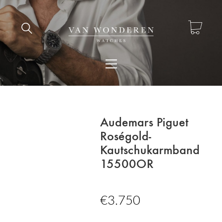
Audemars Piguet
Roségold-
Kautschukarmband
15500OR
€
3.750