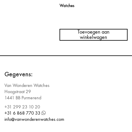
Watches
Rolex
Leather
Travel
Toevoegen aan
Pouch
winkelwagen
X
3
Watches
aantal
Gegevens:
Van Wonderen Watches
Hoogstraat 29
1441 BB Purmerend
+31 299 23 10 20
+31 6 868 770 33
info@vanwonderenwatches.com