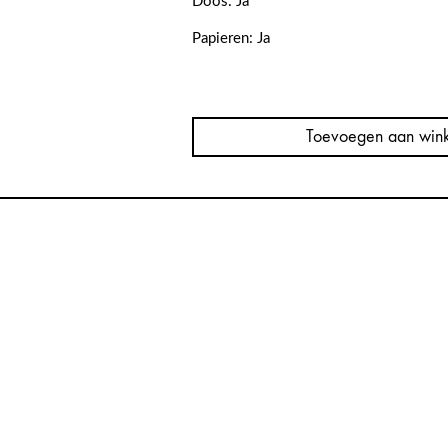
Doos: Ja
Papieren: Ja
Furlan
Marri
“Laccato
Toevoegen aan win
Nero”
1022-
A
aantal