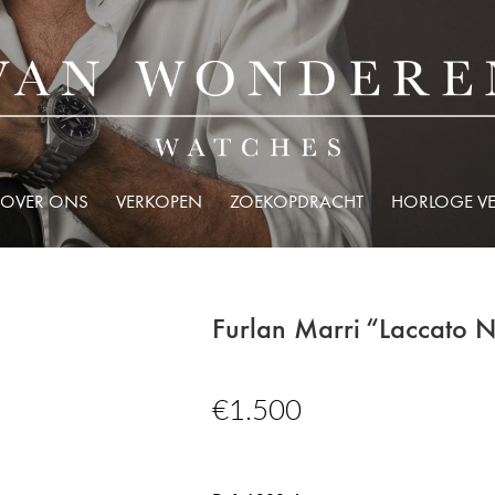
OVER ONS
VERKOPEN
ZOEKOPDRACHT
HORLOGE V
Furlan Marri “Laccato 
€
1.500